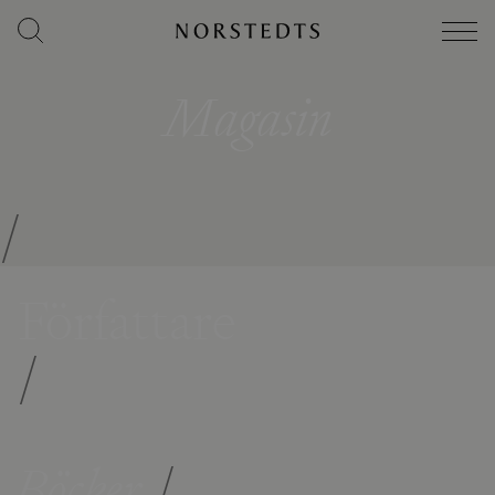
Magasin
/
Författare
/
Böcker
/