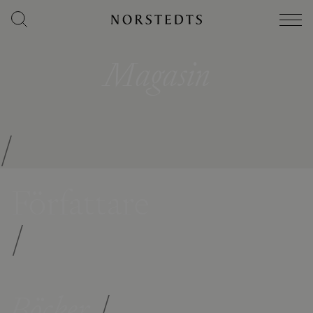
Magasin
/
Författare
/
Böcker
/