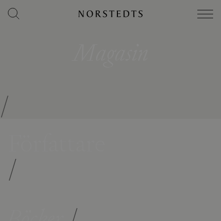
Magasin
/
Författare
/
Böcker
/