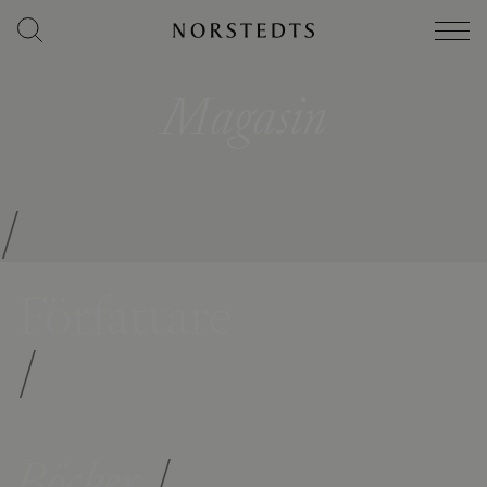
Magasin
/
Författare
/
Böcker
/