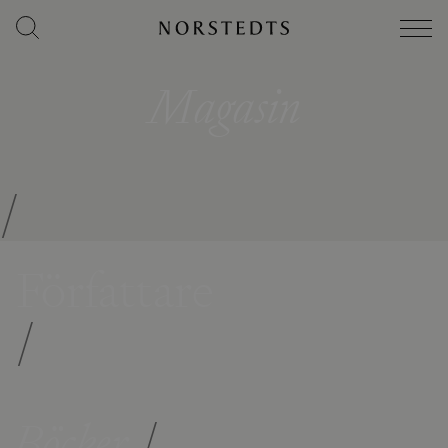
Magasin
/
Författare
/
Böcker
/