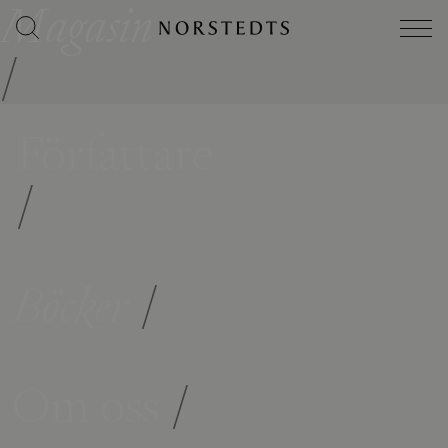
Magasin
/
Författare
/
Böcker
/
Om oss
/