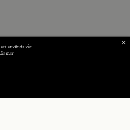
×
 att använda vår
Läs mer
NKTIONER