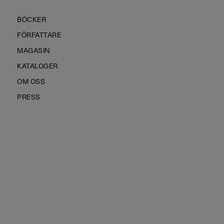
BÖCKER
FÖRFATTARE
MAGASIN
KATALOGER
OM OSS
PRESS
KONTAKTA OSS
HÅLLBARHET
MANUS