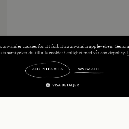
s använder
cookies
för att förbättra användarupplevelsen. Genom
ts samtycker du till alla cookies i enlighet med vår cookiepolicy.
ACCEPTERA ALLA
AVVISA ALLT
/
VISA DETALJER
IKT NÖDVÄNDIGT
PRESTANDA
INRIKTNING
FU
numerera på våra nyhetsbrev!
Strikt nödvändigt
Prestanda
Inriktning
Funktioner