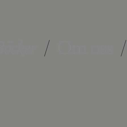
öcker
/
Om oss
/