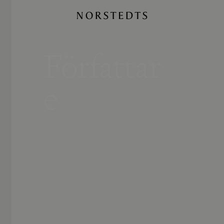
Författar
e