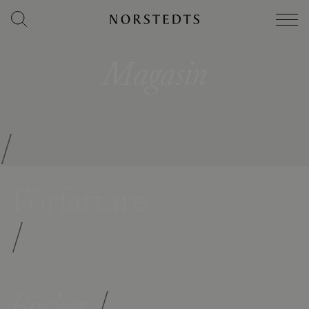
Magasin
/
Författare
/
Böcker
/