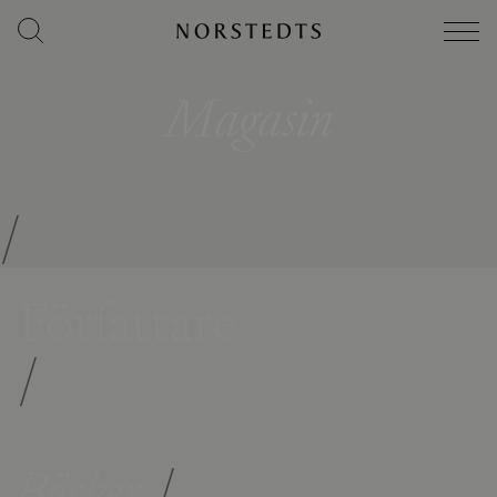
Magasin
/
Författare
/
Böcker
/