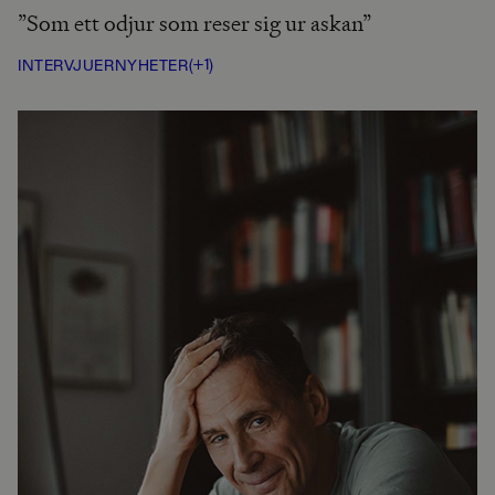
”Som ett odjur som reser sig ur askan”
(+1)
INTERVJUER
NYHETER