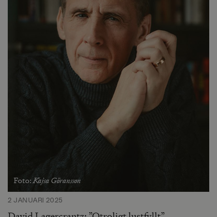
Kajsa Göransson
Foto:
2 JANUARI 2025
David Lagercrantz: ”Otroligt lustfyllt”