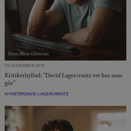
Kajsa Göransson
Foto:
25 NOVEMBER 2021
Kritikerhyllad: ”David Lagercrantz vet hur man
gör”
NYHETER
DAVID LAGERCRANTZ