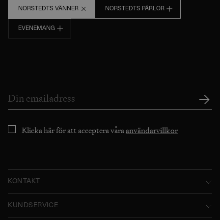
NORSTEDTS VÄNNER
NORSTEDTS PÄRLOR
EVENEMANG
Klicka här för att acceptera våra
användarvillkor
KONTAKT
Norstedts Förlagsgrupp AB
KUNDSERVICE
P.O. Box 2052