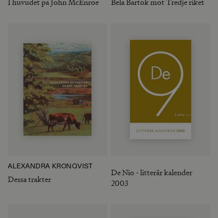
I huvudet på John McEnroe
Béla Bartók mot Tredje riket
ALEXANDRA KRONQVIST
De Nio - litterär kalender
Dessa trakter
2003