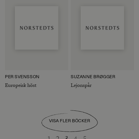
PER SVENSSON
SUZANNE BRØGGER
Europeisk höst
Lejonspår
VISA FLER BÖCKER
1
2
3
4
5