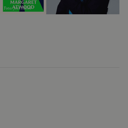
Foto
:
Jean Malek