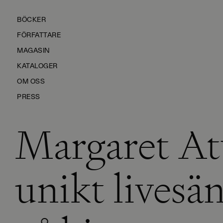
BÖCKER
FÖRFATTARE
MAGASIN
KATALOGER
OM OSS
PRESS
Margaret At
KONTAKTA OSS
HÅLLBARHET
MANUS
unikt livesä