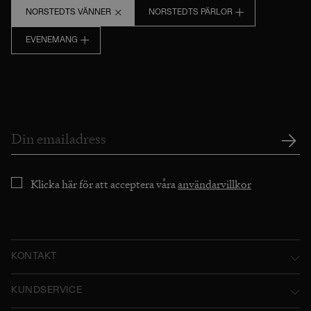
NORSTEDTS VÄNNER
NORSTEDTS PÄRLOR
EVENEMANG
Klicka här för att acceptera våra
användarvillkor
KONTAKT
Norstedts Förlagsgrupp AB
KUNDSERVICE
P.O. Box 2052