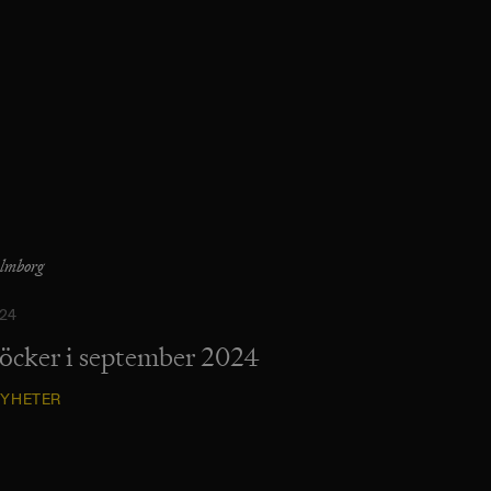
lmborg
24
böcker i september 2024
YHETER