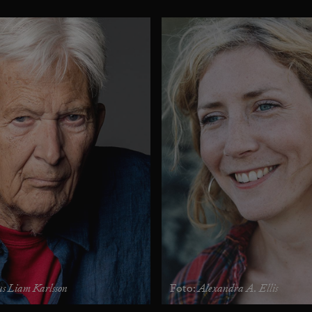
s Liam Karlsson
Alexandra A. Ellis
Foto: