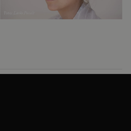
Foto
:
Lærke Posselt