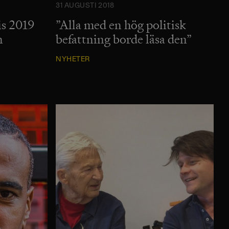
31 AUGUSTI 2018
is 2019
”Alla med en hög politisk
n
befattning borde läsa den”
NYHETER