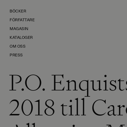
BÖCKER
FÖRFATTARE
MAGASIN
KATALOGER
OM OSS
PRESS
P.O. Enquist
KONTAKTA OSS
HÅLLBARHET
MANUS
2018 till Car