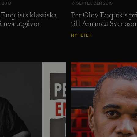
 2019
13 SEPTEMBER 2019
Enquists klassiska
Per Olov Enquists pr
i nya utgåvor
till Amanda Svensso
NYHETER