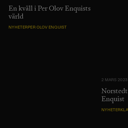
En kväll i Per Olov Enquists
värld
NYHETER
PER OLOV ENQUIST
2 MARS 2023
Norstedt
Enquist
NYHETER
KL