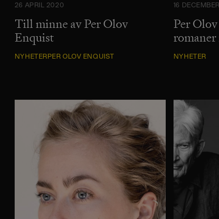
26 APRIL 2020
16 DECEMBER
Till minne av Per Olov
Per Olov 
Enquist
romaner 
NYHETER
PER OLOV ENQUIST
NYHETER