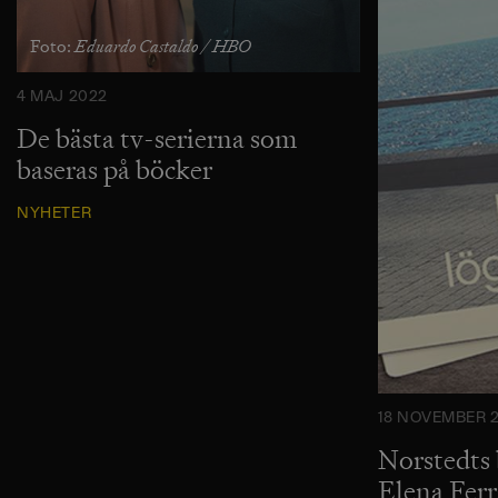
Eduardo Castaldo / HBO
Foto:
4 MAJ 2022
De bästa tv-serierna som
baseras på böcker
NYHETER
18 NOVEMBER 
Norstedts 
Elena Fer