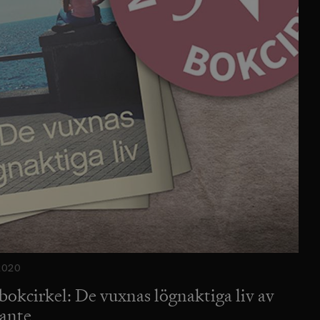
2020
bokcirkel: De vuxnas lögnaktiga liv av
rante