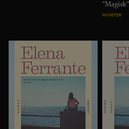
”Magisk
NYHETER