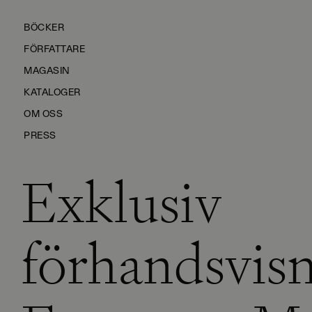
BÖCKER
FÖRFATTARE
MAGASIN
KATALOGER
OM OSS
PRESS
Exklusiv
KONTAKTA OSS
HÅLLBARHET
MANUS
förhandsvisn