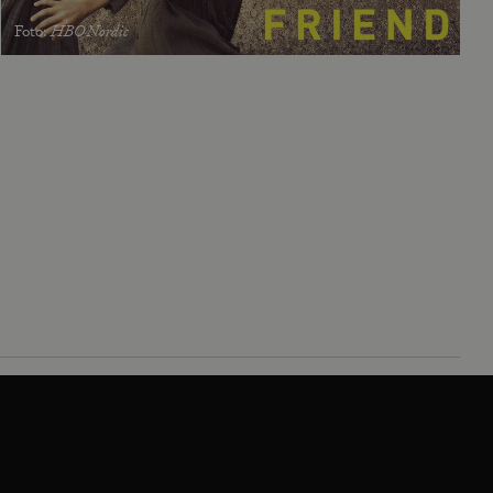
Foto
:
HBO Nordic